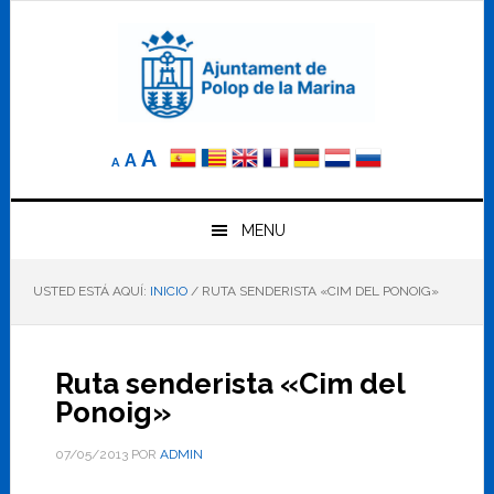
Saltar
Saltar
Saltar
a
al
al
la
contenido
pie
navegación
principal
de
principal
página
Reducir
Tamaño
Aumentar
A
A
A
el
de
el
tamaño
letra
de
tamaño
letra.
MENU
normal.
de
USTED ESTÁ AQUÍ:
INICIO
/
RUTA SENDERISTA «CIM DEL PONOIG»
letra
Ruta senderista «Cim del
Ponoig»
07/05/2013
POR
ADMIN