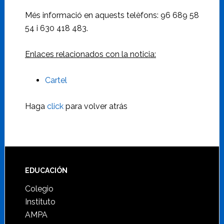
Més informació en aquests telèfons: 96 689 58
54 i 630 418 483.
Enlaces relacionados con la noticia:
Cartel
Haga
click
para volver atrás
Footer
EDUCACIÓN
Colegio
Instituto
AMPA