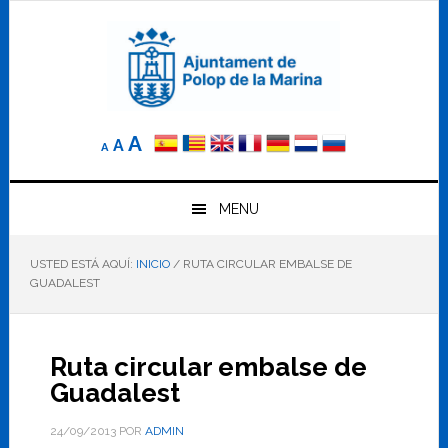
Saltar
Saltar
Saltar
a
al
al
la
contenido
pie
navegación
principal
de
principal
página
Reducir
Tamaño
Aumentar
A
A
A
el
de
el
tamaño
letra
de
tamaño
letra.
MENU
normal.
de
USTED ESTÁ AQUÍ:
INICIO
/
RUTA CIRCULAR EMBALSE DE
letra
GUADALEST
Ruta circular embalse de
Guadalest
24/09/2013
POR
ADMIN