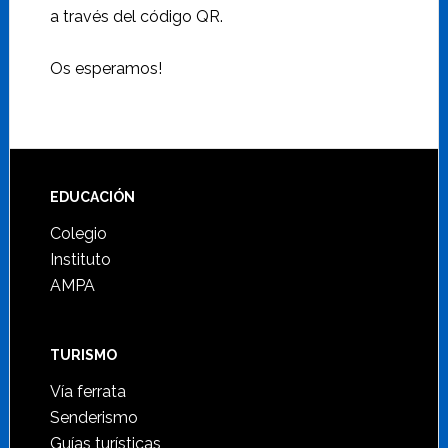
a través del código QR.
Os esperamos!
Footer
EDUCACIÓN
Colegio
Instituto
AMPA
TURISMO
Vía ferrata
Senderismo
Guías turísticas