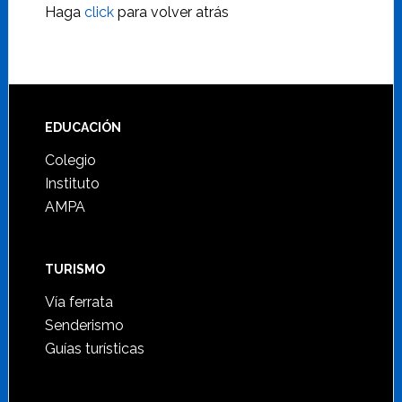
Haga
click
para volver atrás
Footer
EDUCACIÓN
Colegio
Instituto
AMPA
TURISMO
Vía ferrata
Senderismo
Guías turísticas