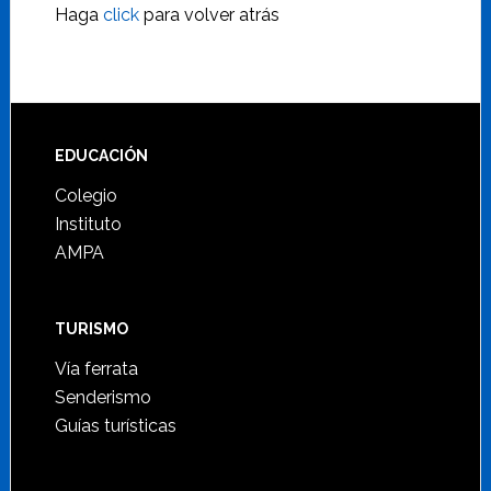
Haga
click
para volver atrás
Footer
EDUCACIÓN
Colegio
Instituto
AMPA
TURISMO
Vía ferrata
Senderismo
Guías turísticas