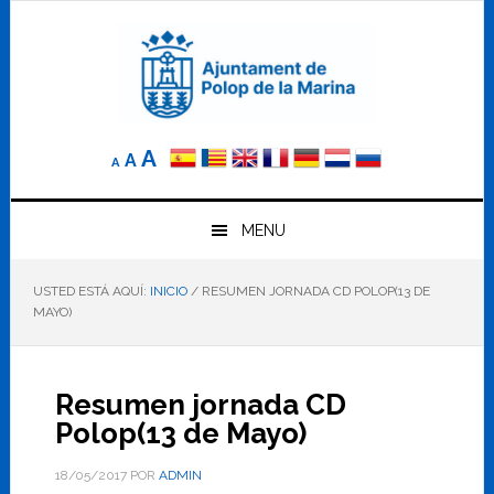
Saltar
Saltar
Saltar
a
al
al
la
contenido
pie
navegación
principal
de
principal
página
Reducir
Tamaño
Aumentar
A
A
A
el
de
el
tamaño
letra
de
tamaño
letra.
MENU
normal.
de
USTED ESTÁ AQUÍ:
INICIO
/
RESUMEN JORNADA CD POLOP(13 DE
letra
MAYO)
Resumen jornada CD
Polop(13 de Mayo)
18/05/2017
POR
ADMIN