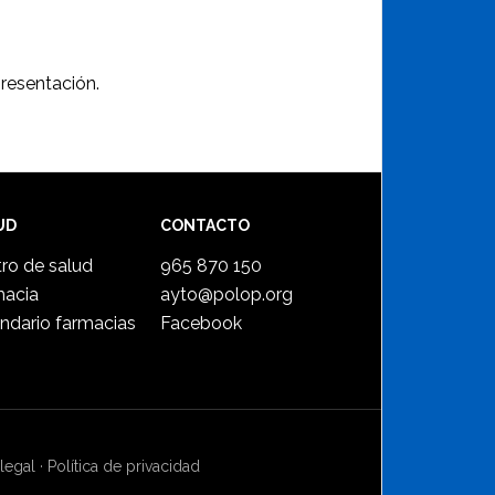
presentación.
UD
CONTACTO
ro de salud
965 870 150
macia
ayto@polop.org
ndario farmacias
Facebook
legal
·
Política de privacidad