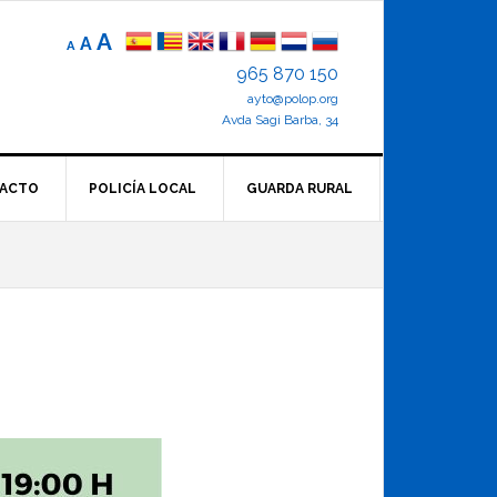
Reducir
Tamaño
Aumentar
A
A
A
el
de
el
965 870 150
tamaño
letra
de
ayto@polop.org
tamaño
letra.
normal.
Avda Sagi Barba, 34
de
letra
ACTO
POLICÍA LOCAL
GUARDA RURAL