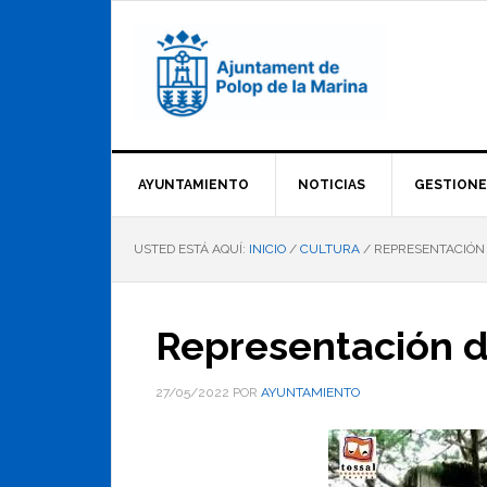
Saltar
Saltar
Saltar
a
al
al
la
contenido
pie
navegación
principal
de
principal
página
AYUNTAMIENTO
NOTICIAS
GESTIONE
USTED ESTÁ AQUÍ:
INICIO
/
CULTURA
/
REPRESENTACIÓN 
Representación d
27/05/2022
POR
AYUNTAMIENTO