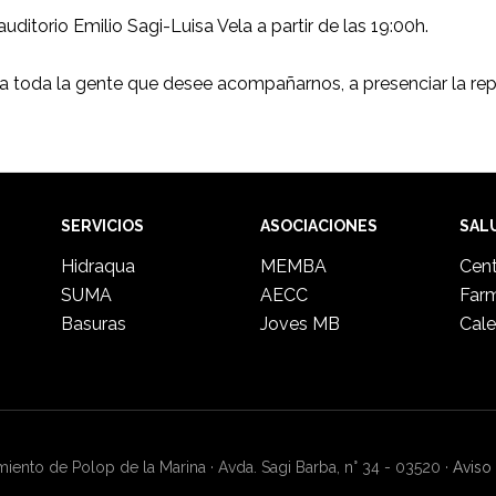
uditorio Emilio Sagi-Luisa Vela a partir de las 19:00h.
, a toda la gente que desee acompañarnos, a presenciar la re
SERVICIOS
ASOCIACIONES
SAL
Hidraqua
MEMBA
Cent
SUMA
AECC
Far
Basuras
Joves MB
Cale
ento de Polop de la Marina · Avda. Sagi Barba, n° 34 - 03520 ·
Aviso 