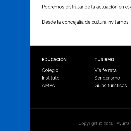
Podremos disfrutar de la actuación en el a
Desde la concejalía de cultura invitamos
Footer
EDUCACIÓN
TURISMO
Colegio
Vía ferrata
Instituto
Senderismo
AMPA
Guías turísticas
Copyright © 2026 · Ayuntami