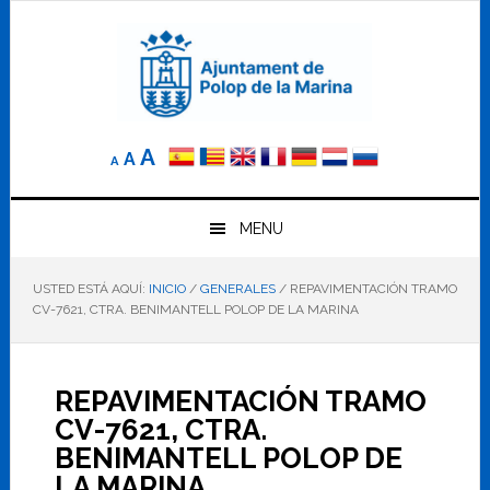
Saltar
Saltar
Saltar
a
al
al
la
contenido
pie
navegación
principal
de
principal
página
Reducir
Tamaño
Aumentar
A
A
A
el
de
el
tamaño
letra
de
tamaño
letra.
MENU
normal.
de
USTED ESTÁ AQUÍ:
INICIO
/
GENERALES
/
REPAVIMENTACIÓN TRAMO
letra
CV-7621, CTRA. BENIMANTELL POLOP DE LA MARINA
REPAVIMENTACIÓN TRAMO
CV-7621, CTRA.
BENIMANTELL POLOP DE
LA MARINA