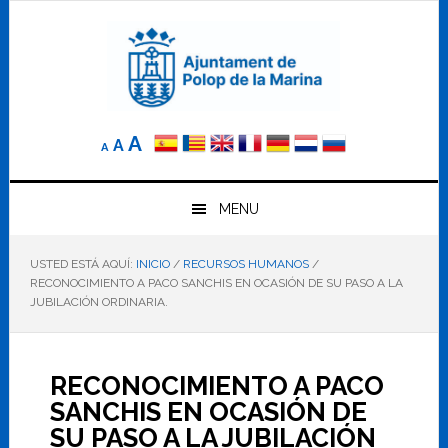
Saltar
Saltar
Saltar
a
al
al
la
contenido
pie
navegación
principal
de
principal
página
Reducir
Tamaño
Aumentar
A
A
A
el
de
el
tamaño
letra
de
tamaño
letra.
MENU
normal.
de
USTED ESTÁ AQUÍ:
INICIO
/
RECURSOS HUMANOS
/
letra
RECONOCIMIENTO A PACO SANCHIS EN OCASIÓN DE SU PASO A LA
JUBILACIÓN ORDINARIA.
RECONOCIMIENTO A PACO
SANCHIS EN OCASIÓN DE
SU PASO A LA JUBILACIÓN