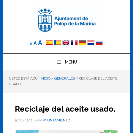
Saltar
Saltar
Saltar
a
al
al
la
contenido
pie
navegación
principal
de
principal
página
Reducir
Tamaño
Aumentar
A
A
A
el
de
el
tamaño
letra
de
tamaño
letra.
MENU
normal.
de
USTED ESTÁ AQUÍ:
INICIO
/
GENERALES
/
RECICLAJE DEL ACEITE
letra
USADO.
Reciclaje del aceite usado.
19/03/2023
POR
AYUNTAMIENTO