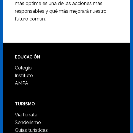
más optima es una de las acciones más
responsables y qué más mejorará nuestro
futuro común.
Footer
EDUCACIÓN
Colegio
Instituto
AMPA
TURISMO
Vía ferrata
Senderismo
Guías turísticas