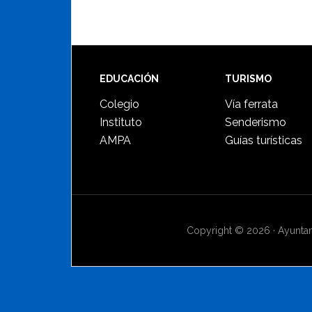
Footer
EDUCACIÓN
TURISMO
Colegio
Vía ferrata
Instituto
Senderismo
AMPA
Guías turísticas
Copyright © 2026 · Ayuntami