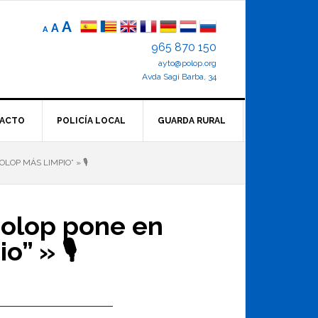
Reducir
Tamaño
Aumentar
A
A
A
el
de
el
965 870 150
tamaño
letra
de
ayto@polop.org
tamaño
letra.
normal.
Avda Sagi Barba, 34
de
letra
ACTO
POLICÍA LOCAL
GUARDA RURAL
OP MÁS LIMPIO” » 🎙
Polop pone en
o” » 🎙