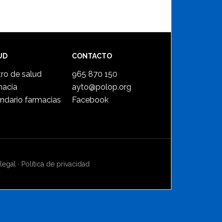
UD
CONTACTO
ro de salud
965 870 150
macia
ayto@polop.org
ndario farmacias
Facebook
legal
·
Política de privacidad