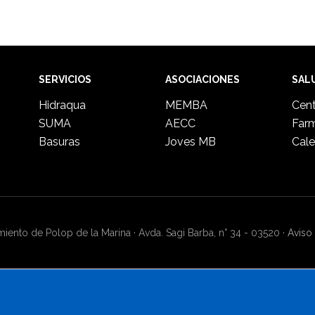
SERVICIOS
ASOCIACIONES
SAL
Hidraqua
MEMBA
Cent
SUMA
AECC
Far
Basuras
Joves MB
Cale
ento de Polop de la Marina · Avda. Sagi Barba, n° 34 - 03520 ·
Aviso 