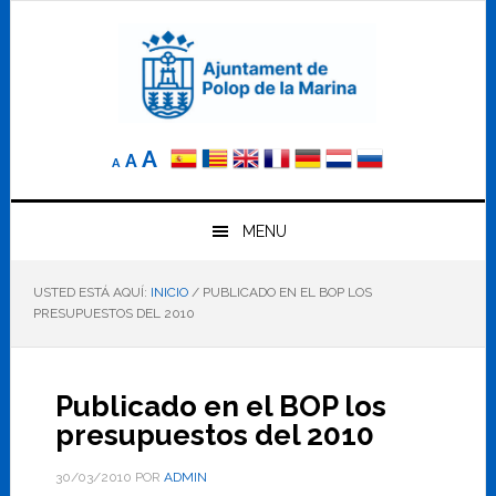
Saltar
Saltar
Saltar
a
al
al
la
contenido
pie
navegación
principal
de
principal
página
Reducir
Tamaño
Aumentar
A
A
A
el
de
el
tamaño
letra
de
tamaño
letra.
MENU
normal.
de
USTED ESTÁ AQUÍ:
INICIO
/
PUBLICADO EN EL BOP LOS
letra
PRESUPUESTOS DEL 2010
Publicado en el BOP los
presupuestos del 2010
30/03/2010
POR
ADMIN