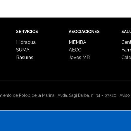
SERVICIOS
ASOCIACIONES
SAL
Hidraqua
MEMBA
Cent
SUMA
AECC
Far
Basuras
Joves MB
Cale
ento de Polop de la Marina · Avda. Sagi Barba, n° 34 - 03520 ·
Aviso 