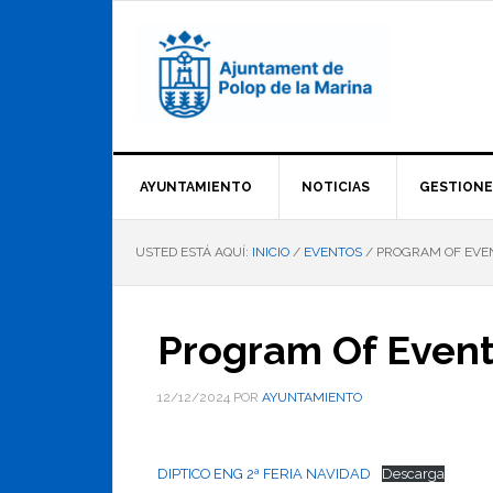
Saltar
Saltar
Saltar
a
al
al
la
contenido
pie
navegación
principal
de
principal
página
AYUNTAMIENTO
NOTICIAS
GESTIONE
USTED ESTÁ AQUÍ:
INICIO
/
EVENTOS
/
PROGRAM OF EVENT
Program Of Events
12/12/2024
POR
AYUNTAMIENTO
DIPTICO ENG 2ª FERIA NAVIDAD
Descarga