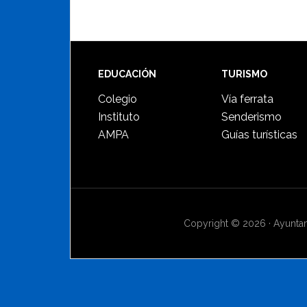
Footer
EDUCACIÓN
TURISMO
Colegio
Vía ferrata
Instituto
Senderismo
AMPA
Guías turísticas
Copyright © 2026 · Ayuntami