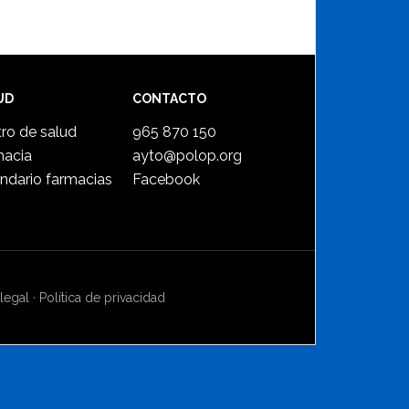
UD
CONTACTO
ro de salud
965 870 150
macia
ayto@polop.org
ndario farmacias
Facebook
legal
·
Política de privacidad