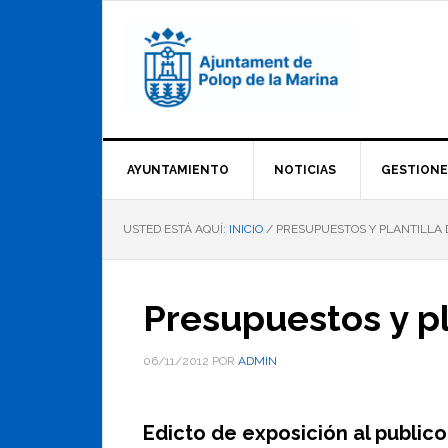
Saltar
Saltar
Saltar
a
al
al
la
contenido
pie
navegación
principal
de
principal
página
AYUNTAMIENTO
NOTICIAS
GESTIONE
USTED ESTÁ AQUÍ:
INICIO
/
PRESUPUESTOS Y PLANTILLA D
Presupuestos y pl
06/11/2012
POR
ADMIN
Edicto de exposición al publico 