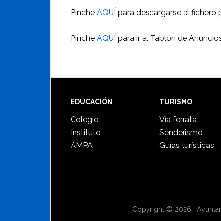
Pinche
AQUÍ
para descargarse el fichero p
Pinche
AQUÍ
para ir al Tablón de Anuncio
Footer
EDUCACIÓN
TURISMO
Colegio
Vía ferrata
Instituto
Senderismo
AMPA
Guías turísticas
Copyright © 2026 · Ayuntami