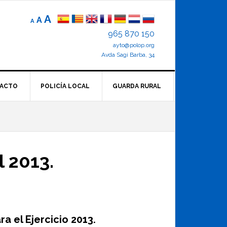
Reducir
Tamaño
Aumentar
A
A
A
el
de
el
965 870 150
tamaño
letra
de
ayto@polop.org
tamaño
letra.
normal.
Avda Sagi Barba, 34
de
letra
ACTO
POLICÍA LOCAL
GUARDA RURAL
l 2013.
a el Ejercicio 2013.