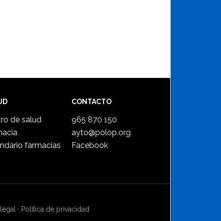
UD
CONTACTO
ro de salud
965 870 150
macia
ayto@polop.org
ndario farmacias
Facebook
legal
·
Política de privacidad