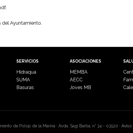
df.
s del Ayuntamiento.
SERVICIOS
ASOCIACIONES
SAL
Hidraqua
MEMBA
Cent
SUMA
AECC
Far
Basuras
Joves MB
Cale
ento de Polop de la Marina · Avda. Sagi Barba, n° 34 - 03520 ·
Aviso 