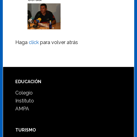
Haga
click
para volver atrás
Footer
EDUCACIÓN
Colegio
Instituto
AMPA
TURISMO