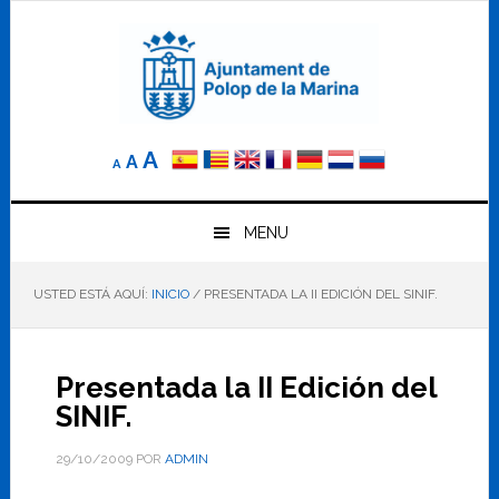
Saltar
Saltar
Saltar
a
al
al
la
contenido
pie
navegación
principal
de
principal
página
Reducir
Tamaño
Aumentar
A
A
A
el
de
el
tamaño
letra
de
tamaño
letra.
MENU
normal.
de
USTED ESTÁ AQUÍ:
INICIO
/
PRESENTADA LA II EDICIÓN DEL SINIF.
letra
Presentada la II Edición del
SINIF.
29/10/2009
POR
ADMIN