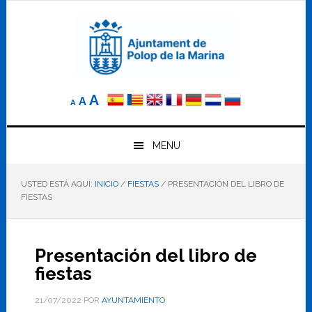
Saltar
Saltar
Saltar
a
al
al
la
contenido
pie
navegación
principal
de
principal
página
Reducir
Tamaño
Aumentar
A
A
A
el
de
el
tamaño
letra
de
tamaño
letra.
MENU
normal.
de
USTED ESTÁ AQUÍ:
INICIO
/
FIESTAS
/
PRESENTACIÓN DEL LIBRO DE
letra
FIESTAS
Presentación del libro de
fiestas
21/07/2022
POR
AYUNTAMIENTO