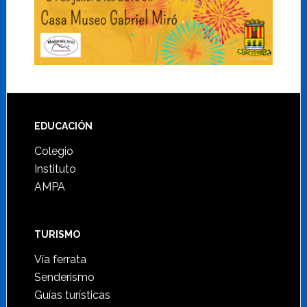
Footer
EDUCACIÓN
Colegio
Instituto
AMPA
TURISMO
Vía ferrata
Senderismo
Guías turísticas