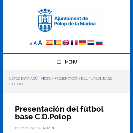
Saltar
Saltar
Saltar
a
al
al
la
contenido
pie
navegación
principal
de
principal
página
Reducir
Tamaño
Aumentar
A
A
A
el
de
el
tamaño
letra
de
tamaño
letra.
MENU
normal.
de
USTED ESTÁ AQUÍ:
INICIO
/
PRESENTACIÓN DEL FÚTBOL BASE
letra
C.D.POLOP
Presentación del fútbol
base C.D.Polop
16/12/2014
POR
ADMIN