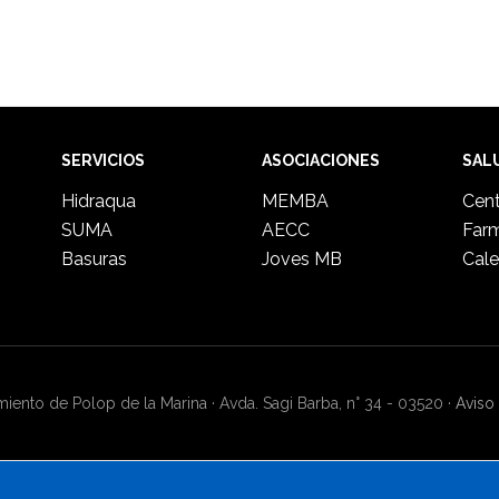
SERVICIOS
ASOCIACIONES
SAL
Hidraqua
MEMBA
Cent
SUMA
AECC
Far
Basuras
Joves MB
Cale
ento de Polop de la Marina · Avda. Sagi Barba, n° 34 - 03520 ·
Aviso 