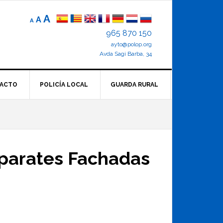
Reducir
Tamaño
Aumentar
A
A
A
el
de
el
965 870 150
tamaño
letra
de
ayto@polop.org
tamaño
letra.
normal.
Avda Sagi Barba, 34
de
letra
ACTO
POLICÍA LOCAL
GUARDA RURAL
aparates Fachadas