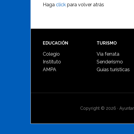
Haga
click
para volver atrás
Footer
EDUCACIÓN
TURISMO
Colegio
Vía ferrata
Instituto
Senderismo
AMPA
Guías turísticas
Copyright © 2026 · Ayuntami