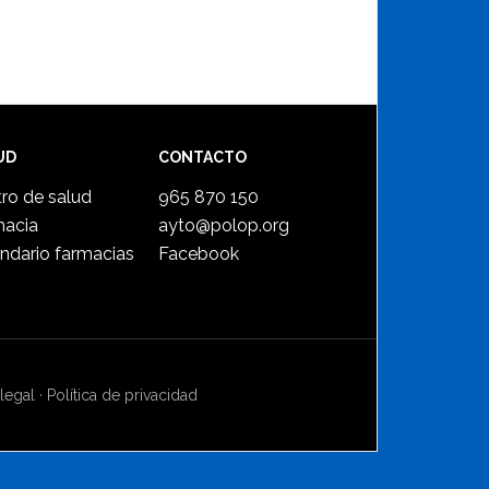
UD
CONTACTO
ro de salud
965 870 150
macia
ayto@polop.org
ndario farmacias
Facebook
legal
·
Política de privacidad