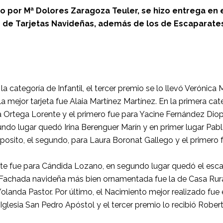
do por Mª Dolores Zaragoza Teuler, se hizo entrega en 
os de Tarjetas Navideñas, además de los de Escaparate
a categoría de Infantil, el tercer premio se lo llevó Verónica
 mejor tarjeta fue Alaia Martínez Martínez. En la primera cate
 Ortega Lorente y el primero fue para Yacine Fernández Diop.
ndo lugar quedó Irina Berenguer Marín y en primer lugar Pablo 
xposito, el segundo, para Laura Boronat Gallego y el primero
ate fue para Cándida Lozano, en segundo lugar quedó el esca
 Fachada navideña más bien ornamentada fue la de Casa Rura
olanda Pastor. Por último, el Nacimiento mejor realizado fue el
 Iglesia San Pedro Apóstol y el tercer premio lo recibió Robe