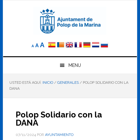
Saltar
Saltar
Saltar
a
al
al
la
contenido
pie
navegación
principal
de
principal
página
Reducir
Tamaño
Aumentar
A
A
A
el
de
el
tamaño
letra
de
tamaño
letra.
MENU
normal.
de
USTED ESTÁ AQUÍ:
INICIO
/
GENERALES
/
POLOP SOLIDARIO CON LA
letra
DANA
Polop Solidario con la
DANA
07/11/2024
POR
AYUNTAMIENTO