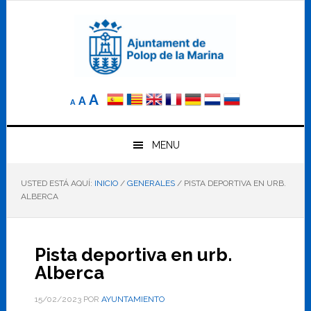
Saltar
Saltar
Saltar
a
al
al
la
contenido
pie
navegación
principal
de
principal
página
Reducir
Tamaño
Aumentar
A
A
A
el
de
el
tamaño
letra
de
tamaño
letra.
MENU
normal.
de
USTED ESTÁ AQUÍ:
INICIO
/
GENERALES
/
PISTA DEPORTIVA EN URB.
letra
ALBERCA
Pista deportiva en urb.
Alberca
15/02/2023
POR
AYUNTAMIENTO