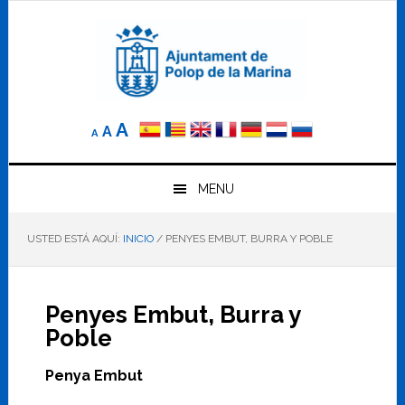
Saltar
Saltar
Saltar
a
al
al
la
contenido
pie
navegación
principal
de
principal
página
Reducir
Tamaño
Aumentar
A
A
A
el
de
el
tamaño
letra
de
tamaño
letra.
MENU
normal.
de
USTED ESTÁ AQUÍ:
INICIO
/
PENYES EMBUT, BURRA Y POBLE
letra
Penyes Embut, Burra y
Poble
Penya Embut