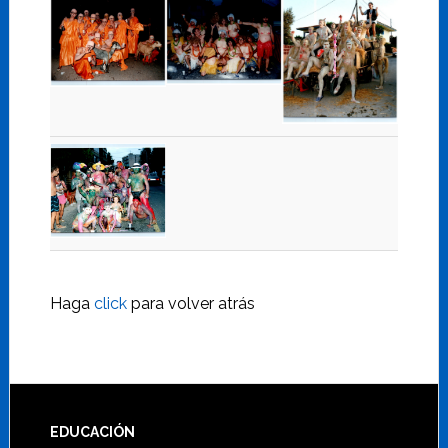
Haga
click
para volver atrás
Footer
EDUCACIÓN