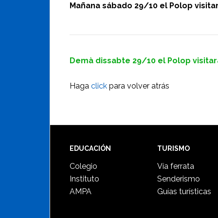
Mañana sábado 29/10 el Polop visitará
Demà dissabte 29/10 el Polop visitarà
Haga
click
para volver atrás
Footer
EDUCACIÓN
TURISMO
Colegio
Vía ferrata
Instituto
Senderismo
AMPA
Guías turísticas