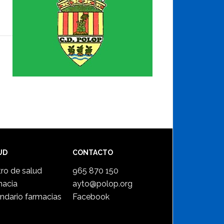
UD
CONTACTO
ro de salud
965 870 150
macia
ayto@polop.org
ndario farmacias
Facebook