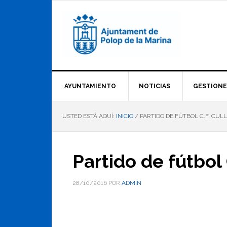
Saltar
Saltar
Saltar
a
al
al
la
contenido
pie
navegación
principal
de
principal
página
AYUNTAMIENTO
NOTICIAS
GESTIONE
USTED ESTÁ AQUÍ:
INICIO
/
PARTIDO DE FÚTBOL C.F. CULL
Partido de fútbol 
28/10/2016
POR
ADMIN