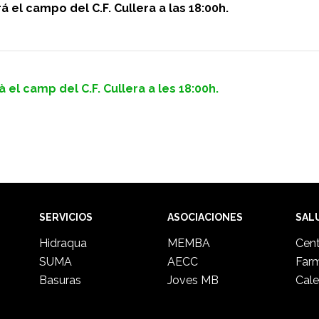
 el campo del C.F. Cullera a las 18:00h.
 el camp del C.F. Cullera a les 18:00h.
SERVICIOS
ASOCIACIONES
SAL
Hidraqua
MEMBA
Cent
SUMA
AECC
Far
Basuras
Joves MB
Cale