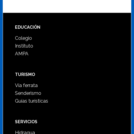
Footer
EDUCACIÓN
Colegio
Instituto
AMPA
TURISMO
Vía ferrata
Senderismo
Guías turísticas
SERVICIOS
Hidraqua