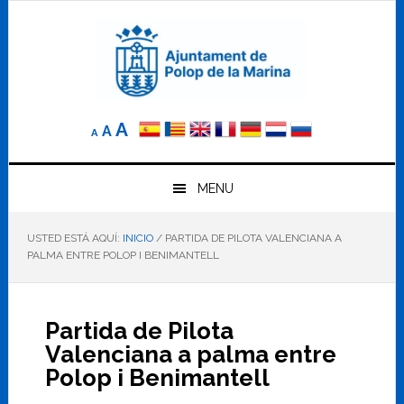
Saltar
Saltar
Saltar
a
al
al
la
contenido
pie
navegación
principal
de
principal
página
Reducir
Tamaño
Aumentar
A
A
A
el
de
el
tamaño
letra
de
tamaño
letra.
MENU
normal.
de
USTED ESTÁ AQUÍ:
INICIO
/
PARTIDA DE PILOTA VALENCIANA A
letra
PALMA ENTRE POLOP I BENIMANTELL
Partida de Pilota
Valenciana a palma entre
Polop i Benimantell