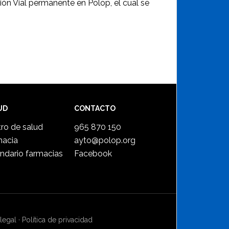
ón Vial permanente en Polop, el cual se
UD
CONTACTO
ro de salud
965 870 150
macia
ayto@polop.org
ndario farmacias
Facebook
legal
·
Política de privacidad