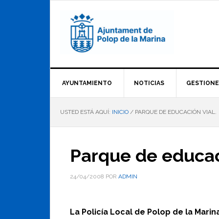
Saltar
Saltar
Saltar
a
al
al
la
contenido
pie
navegación
principal
de
principal
página
AYUNTAMIENTO
NOTICIAS
GESTIONE
USTED ESTÁ AQUÍ:
INICIO
/
PARQUE DE EDUCACIÓN VIAL.
Parque de educaci
24/04/2008
POR
ADMIN
La Policía Local de Polop de la Mari