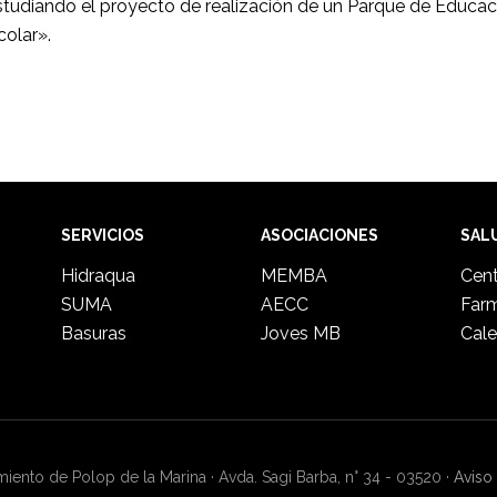
tudiando el proyecto de realización de un Parque de Educaci
colar».
SERVICIOS
ASOCIACIONES
SAL
Hidraqua
MEMBA
Cent
SUMA
AECC
Far
Basuras
Joves MB
Cale
ento de Polop de la Marina · Avda. Sagi Barba, n° 34 - 03520 ·
Aviso 