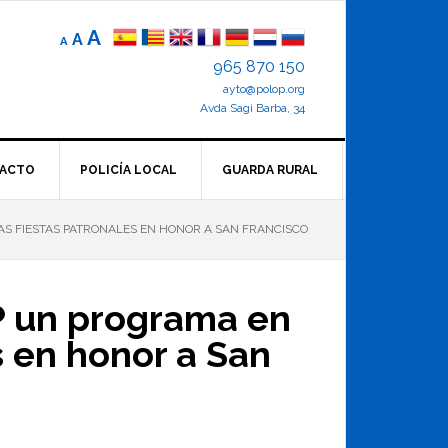
Reducir
Tamaño
Aumentar
A
A
A
el
de
el
965 870 150
tamaño
letra
de
ayto@polop.org
tamaño
letra.
normal.
Avda Sagi Barba, 34
de
letra
ACTO
POLICÍA LOCAL
GUARDA RURAL
S FIESTAS PATRONALES EN HONOR A SAN FRANCISCO
P un programa en
s en honor a San