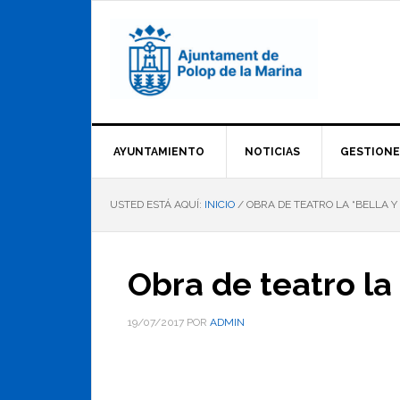
Saltar
Saltar
Saltar
a
al
al
la
contenido
pie
navegación
principal
de
principal
página
AYUNTAMIENTO
NOTICIAS
GESTIONE
USTED ESTÁ AQUÍ:
INICIO
/
OBRA DE TEATRO LA “BELLA Y 
Obra de teatro la 
19/07/2017
POR
ADMIN