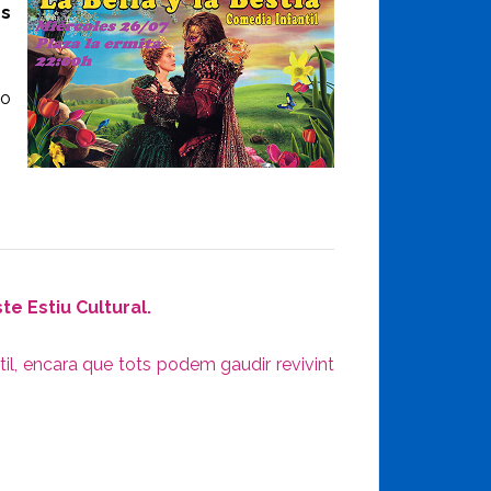
es
co
e Estiu Cultural.
ntil, encara que tots podem gaudir revivint