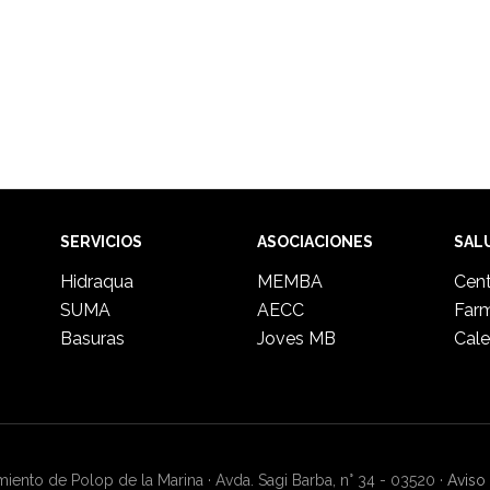
SERVICIOS
ASOCIACIONES
SAL
Hidraqua
MEMBA
Cent
SUMA
AECC
Far
Basuras
Joves MB
Cale
ento de Polop de la Marina · Avda. Sagi Barba, n° 34 - 03520 ·
Aviso 