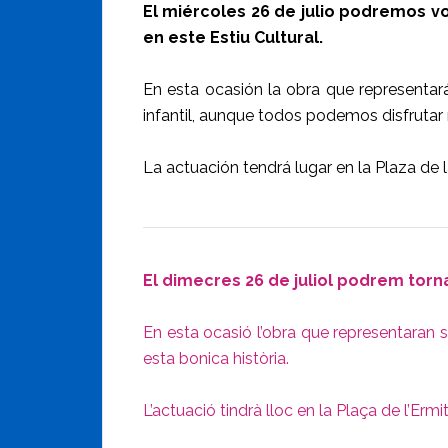
El miércoles 26 de julio podremos v
en este Estiu Cultural.
En esta ocasión la obra que representará
infantil, aunque todos podemos disfrutar r
La actuación tendrá lugar en la Plaza de l
El dimecres 26 de juliol podrem torn
En esta ocasió l’obra que representaran se
esta bonica història.
L’actuació tindrà lloc en la Plaça de l’Ermi