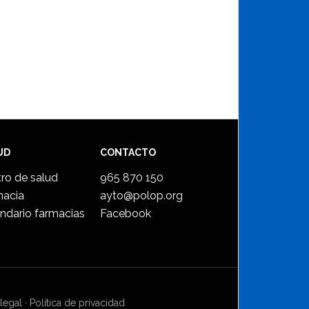
UD
CONTACTO
ro de salud
965 870 150
macia
ayto@polop.org
ndario farmacias
Facebook
legal
·
Política de privacidad