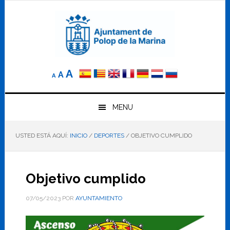
Saltar
Saltar
Saltar
a
al
al
la
contenido
pie
navegación
principal
de
principal
página
Reducir
Tamaño
Aumentar
A
A
A
el
de
el
tamaño
letra
de
tamaño
letra.
MENU
normal.
de
USTED ESTÁ AQUÍ:
INICIO
/
DEPORTES
/
OBJETIVO CUMPLIDO
letra
Objetivo cumplido
07/05/2023
POR
AYUNTAMIENTO