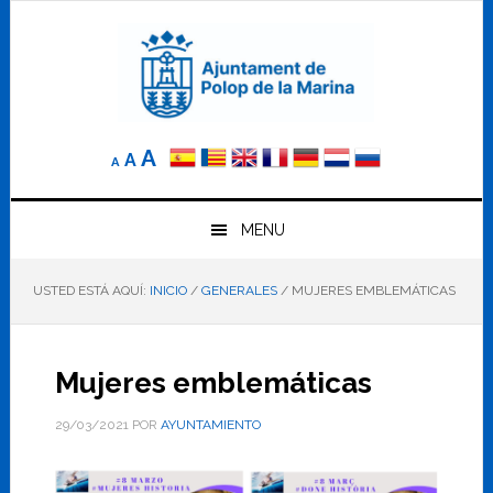
Saltar
Saltar
Saltar
a
al
al
la
contenido
pie
navegación
principal
de
principal
página
Reducir
Tamaño
Aumentar
A
A
A
el
de
el
tamaño
letra
de
tamaño
letra.
MENU
normal.
de
USTED ESTÁ AQUÍ:
INICIO
/
GENERALES
/
MUJERES EMBLEMÁTICAS
letra
Mujeres emblemáticas
29/03/2021
POR
AYUNTAMIENTO