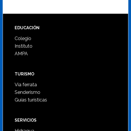
Footer
EDUCACIÓN
Colegio
Instituto
AMPA
TURISMO
Vía ferrata
Senderismo
Guías turísticas
SERVICIOS
Hidraqua