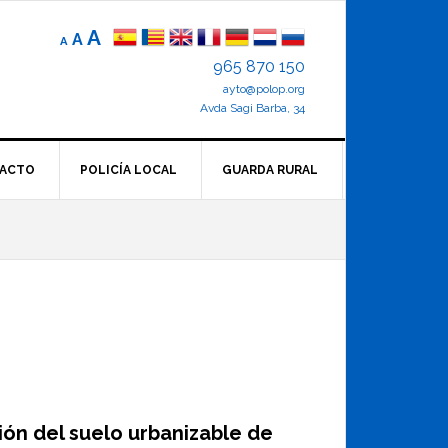
Reducir
Tamaño
Aumentar
A
A
A
el
de
el
965 870 150
tamaño
letra
de
ayto@polop.org
tamaño
letra.
normal.
Avda Sagi Barba, 34
de
letra
ACTO
POLICÍA LOCAL
GUARDA RURAL
ión del suelo urbanizable de