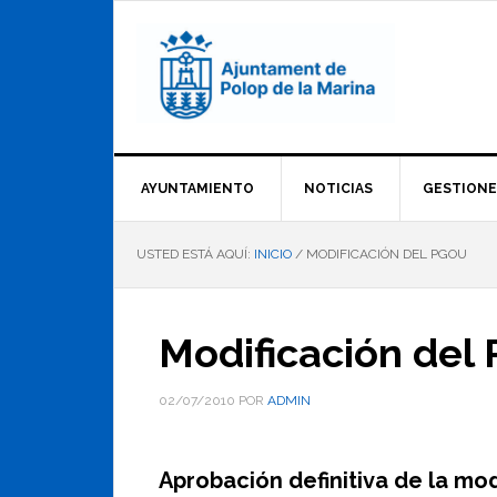
Saltar
Saltar
Saltar
a
al
al
la
contenido
pie
navegación
principal
de
principal
página
AYUNTAMIENTO
NOTICIAS
GESTIONE
USTED ESTÁ AQUÍ:
INICIO
/
MODIFICACIÓN DEL PGOU
Modificación del
02/07/2010
POR
ADMIN
Aprobación definitiva de la mo