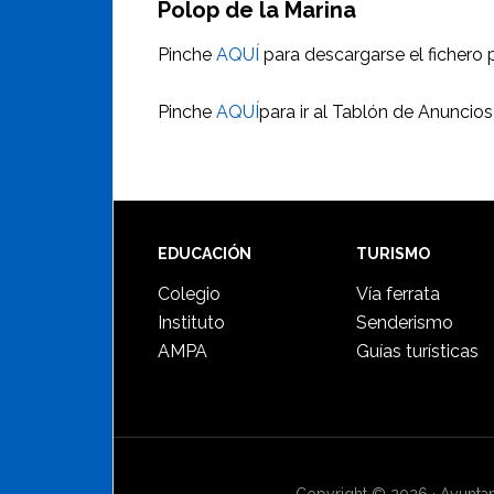
Polop de la Marina
Pinche
AQUÍ
para descargarse el fichero p
Pinche
AQUÍ
para ir al Tablón de Anuncios
Footer
EDUCACIÓN
TURISMO
Colegio
Vía ferrata
Instituto
Senderismo
AMPA
Guías turísticas