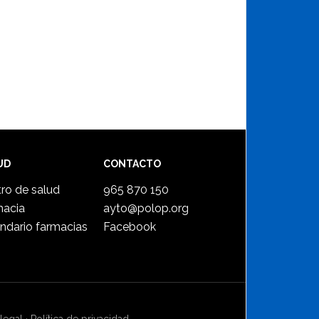
UD
CONTACTO
ro de salud
965 870 150
macia
ayto@polop.org
ndario farmacias
Facebook