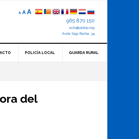
Reducir
Tamaño
Aumentar
A
A
A
el
de
el
965 870 150
tamaño
letra
de
ayto@polop.org
tamaño
letra.
normal.
Avda Sagi Barba, 34
de
letra
ACTO
POLICÍA LOCAL
GUARDA RURAL
ora del