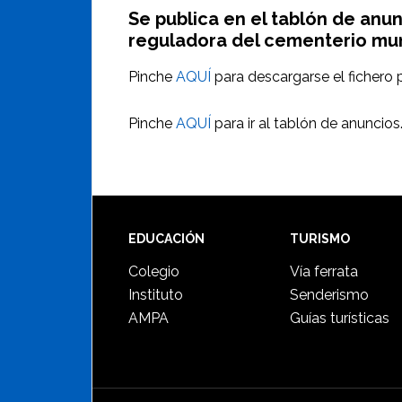
Se publica en el tablón de anun
reguladora del cementerio mun
Pinche
AQUÍ
para descargarse el fichero p
Pinche
AQUÍ
para ir al tablón de anuncios
Footer
EDUCACIÓN
TURISMO
Colegio
Vía ferrata
Instituto
Senderismo
AMPA
Guías turísticas