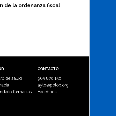
n de la ordenanza fiscal
UD
CONTACTO
ro de salud
965 870 150
macia
ayto@polop.org
ndario farmacias
Facebook