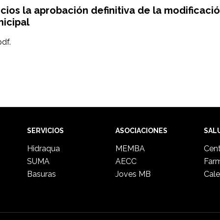
cios la aprobación definitiva de la modificació
icipal
df.
.
SERVICIOS
ASOCIACIONES
SAL
Hidraqua
MEMBA
Cent
SUMA
AECC
Far
Basuras
Joves MB
Cale