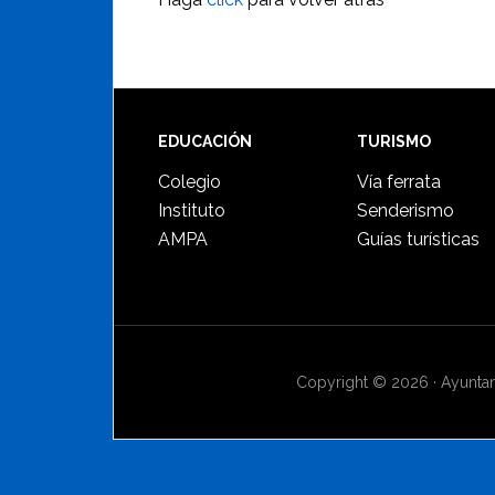
Footer
EDUCACIÓN
TURISMO
Colegio
Vía ferrata
Instituto
Senderismo
AMPA
Guías turísticas
Copyright © 2026 · Ayuntami