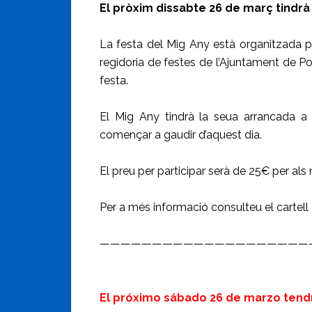
El pròxim dissabte 26 de març tindrà 
La festa del Mig Any està organitzada pe
regidoria de festes de l’Ajuntament de P
festa.
El Mig Any tindrà la seua arrancada a 
començar a gaudir d’aquest dia.
El preu per participar serà de 25€ per als
Per a més informació consulteu el cartell 
————————————————————
El próximo sábado 26 de marzo tendrá