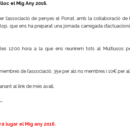
lloc el Mig Any 2016.
r l’associació de penyes el Porrat, amb la col·laboració de 
olop, que ens ha preparat una jornada carregada d’actuacions
les 12:00 hora a la que ens reunirem tots al Multiusos p
 membres de l’associació, 35e per als no membres i 10€ per als
anant al link de més avall.
—
 lugar el Mig any 2016.