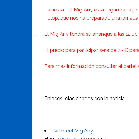
La fiesta del Mig Any está organizada por
Polop, que nos ha preparado una jornada 
El Mig Any tendrá su arranque a las 12:00
El precio para participar será de 25 € pa
Para más información consultar el cartel 
Enlaces relacionados con la noticia:
Cartel del Mig Any
Haga
click
para volver atrás