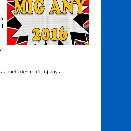
la
 i
er
 xiquets d’entre 10 i 14 anys.