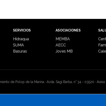
SERVICIOS
ASOCIACIONES
SAL
Hidraqua
MEMBA
Cent
SUMA
AECC
Far
Basuras
Joves MB
Cale
ento de Polop de la Marina · Avda. Sagi Barba, n° 34 - 03520 ·
Aviso 