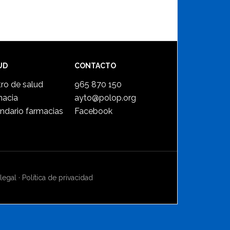
UD
CONTACTO
ro de salud
965 870 150
macia
ayto@polop.org
ndario farmacias
Facebook
legal
·
Política de privacidad