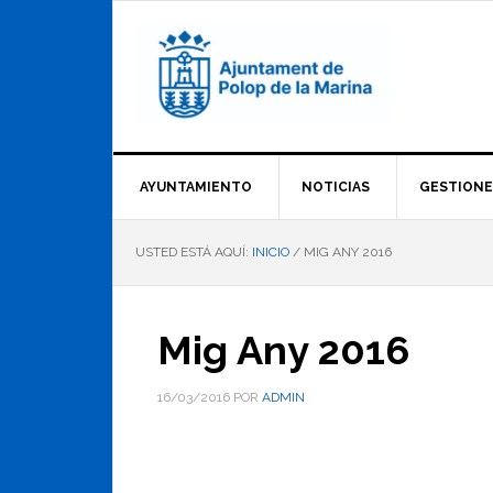
Saltar
Saltar
Saltar
a
al
al
la
contenido
pie
navegación
principal
de
principal
página
AYUNTAMIENTO
NOTICIAS
GESTIONE
USTED ESTÁ AQUÍ:
INICIO
/
MIG ANY 2016
Mig Any 2016
16/03/2016
POR
ADMIN