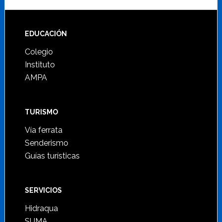
Footer
EDUCACIÓN
Colegio
Instituto
AMPA
TURISMO
Vía ferrata
Senderismo
Guías turísticas
SERVICIOS
Hidraqua
SUMA