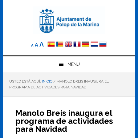
Saltar
Saltar
Saltar
a
al
al
la
contenido
pie
navegación
principal
de
principal
página
Reducir
Tamaño
Aumentar
A
A
A
el
de
el
tamaño
letra
de
tamaño
letra.
MENU
normal.
de
USTED ESTÁ AQUÍ:
INICIO
/
MANOLO BREIS INAUGURA EL
letra
PROGRAMA DE ACTIVIDADES PARA NAVIDAD
Manolo Breis inaugura el
programa de actividades
para Navidad