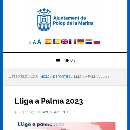
Saltar
Saltar
Saltar
a
al
al
la
contenido
pie
navegación
principal
de
principal
página
Reducir
Tamaño
Aumentar
A
A
A
el
de
el
tamaño
letra
de
tamaño
letra.
MENU
normal.
de
USTED ESTÁ AQUÍ:
INICIO
/
DEPORTES
/
LLIGA A PALMA 2023
letra
Lliga a Palma 2023
30/03/2023
POR
AYUNTAMIENTO