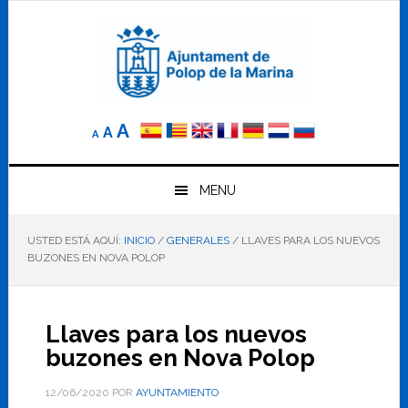
Saltar
Saltar
Saltar
a
al
al
la
contenido
pie
navegación
principal
de
principal
página
Reducir
Tamaño
Aumentar
A
A
A
el
de
el
tamaño
letra
de
tamaño
letra.
MENU
normal.
de
USTED ESTÁ AQUÍ:
INICIO
/
GENERALES
/
LLAVES PARA LOS NUEVOS
letra
BUZONES EN NOVA POLOP
Llaves para los nuevos
buzones en Nova Polop
12/06/2020
POR
AYUNTAMIENTO