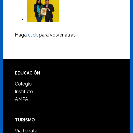
Haga
click
para volver atrás
Footer
EDUCACIÓN
Colegio
Instituto
AMPA
TURISMO
Vía ferrata