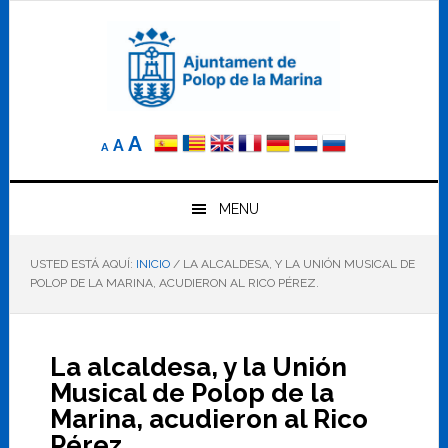
Saltar
Saltar
Saltar
a
al
al
la
contenido
pie
navegación
principal
de
principal
página
Reducir
Tamaño
Aumentar
A
A
A
el
de
el
tamaño
letra
de
tamaño
letra.
MENU
normal.
de
USTED ESTÁ AQUÍ:
INICIO
/
LA ALCALDESA, Y LA UNIÓN MUSICAL DE
letra
POLOP DE LA MARINA, ACUDIERON AL RICO PÉREZ.
La alcaldesa, y la Unión
Musical de Polop de la
Marina, acudieron al Rico
Pérez.