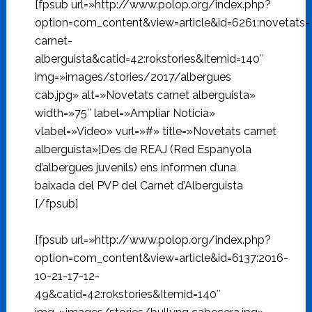
[fpsub url=»http://www.polop.org/index.php?
option=com_content&view=article&id=6261:novetats-
carnet-
alberguista&catid=42:rokstories&Itemid=140″
img=»images/stories/2017/albergues
cab.jpg» alt=»Novetats carnet alberguista»
width=»75″ label=»Ampliar Noticia»
vlabel=»Video» vurl=»#» title=»Novetats carnet
alberguista»]Des de REAJ (Red Espanyola
d’albergues juvenils) ens informen d’una
baixada del PVP del Carnet d’Alberguista
[/fpsub]
[fpsub url=»http://www.polop.org/index.php?
option=com_content&view=article&id=6137:2016-
10-21-17-12-
49&catid=42:rokstories&Itemid=140″