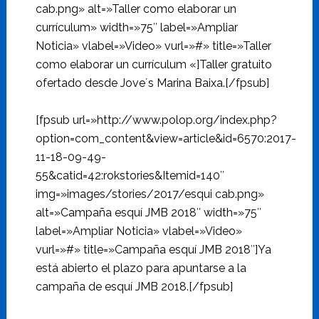
cab.png» alt=»Taller como elaborar un
currículum» width=»75″ label=»Ampliar
Noticia» vlabel=»Video» vurl=»#» title=»Taller
como elaborar un currículum «]Taller gratuito
ofertado desde Jove´s Marina Baixa.[/fpsub]
[fpsub url=»http://www.polop.org/index.php?
option=com_content&view=article&id=6570:2017-
11-18-09-49-
55&catid=42:rokstories&Itemid=140″
img=»images/stories/2017/esqui cab.png»
alt=»Campaña esquí JMB 2018″ width=»75″
label=»Ampliar Noticia» vlabel=»Video»
vurl=»#» title=»Campaña esquí JMB 2018″]Ya
está abierto el plazo para apuntarse a la
campaña de esquí JMB 2018.[/fpsub]