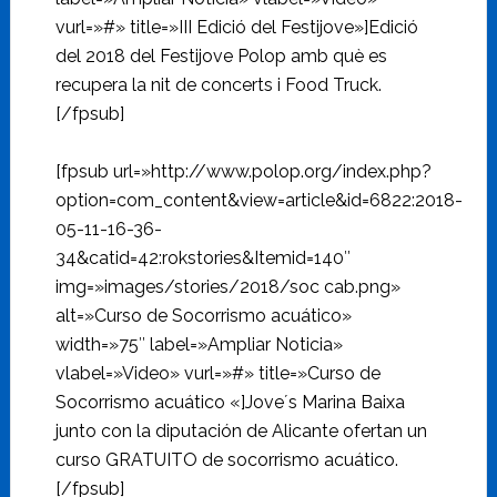
vurl=»#» title=»III Edició del Festijove»]Edició
del 2018 del Festijove Polop amb què es
recupera la nit de concerts i Food Truck.
[/fpsub]
[fpsub url=»http://www.polop.org/index.php?
option=com_content&view=article&id=6822:2018-
05-11-16-36-
34&catid=42:rokstories&Itemid=140″
img=»images/stories/2018/soc cab.png»
alt=»Curso de Socorrismo acuático»
width=»75″ label=»Ampliar Noticia»
vlabel=»Video» vurl=»#» title=»Curso de
Socorrismo acuático «]Jove´s Marina Baixa
junto con la diputación de Alicante ofertan un
curso GRATUITO de socorrismo acuático.
[/fpsub]