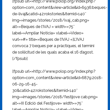
[fpsub url=»http://www.polop.org/index.php?
option=com_content&view=article&id=6936:beques-
de-livaj&catid=42:rokstories&Itemid=140″
img=»images/stories/2018/ivaj_cab.png»
alt=»Beques de l’IVAJ » width=»75″
label=»Ampliar Noticia» vlabel=»Video»
vurl=»#» title=»Beques de l’IVAJ «]L’IVAJ
convoca 7 beques per a pràctiques, el termini
de sol·licitud de les quals acaba el 16 d’agost.
[/fpsub]
[fpsub url=»http://www.polop.org/index.php?
option=com_content&view=article&id=6879:2018-
06-29-16-45-
30&catid=42:rokstories&Itemid=140″
img=»images/stories/2018/festijove cab.png»
alt=»III Edició del Festijove» width=»75″
label=»Ampliar Noticia» vlabel=»Video»