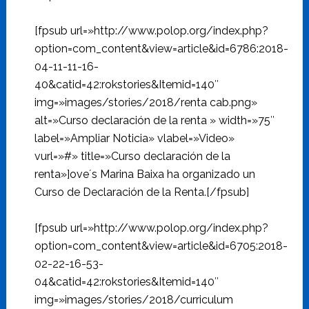
[fpsub url=»http://www.polop.org/index.php?
option=com_content&view=article&id=6786:2018-
04-11-11-16-
40&catid=42:rokstories&Itemid=140″
img=»images/stories/2018/renta cab.png»
alt=»Curso declaración de la renta » width=»75″
label=»Ampliar Noticia» vlabel=»Video»
vurl=»#» title=»Curso declaración de la
renta»]ove´s Marina Baixa ha organizado un
Curso de Declaración de la Renta.[/fpsub]
[fpsub url=»http://www.polop.org/index.php?
option=com_content&view=article&id=6705:2018-
02-22-16-53-
04&catid=42:rokstories&Itemid=140″
img=»images/stories/2018/curriculum