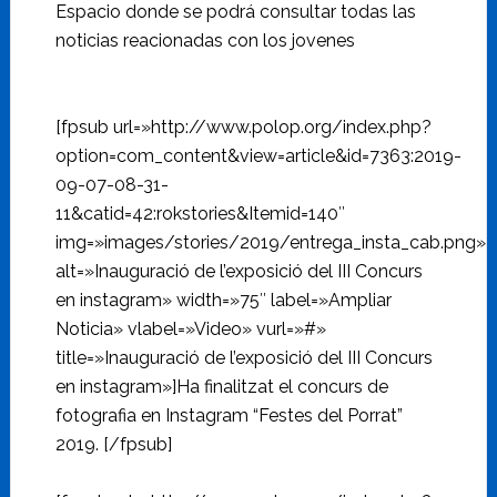
Espacio donde se podrá consultar todas las
noticias reacionadas con los jovenes
[fpsub url=»http://www.polop.org/index.php?
option=com_content&view=article&id=7363:2019-
09-07-08-31-
11&catid=42:rokstories&Itemid=140″
img=»images/stories/2019/entrega_insta_cab.png»
alt=»Inauguració de l’exposició del III Concurs
en instagram» width=»75″ label=»Ampliar
Noticia» vlabel=»Video» vurl=»#»
title=»Inauguració de l’exposició del III Concurs
en instagram»]Ha finalitzat el concurs de
fotografia en Instagram “Festes del Porrat”
2019. [/fpsub]