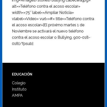
img=»images/stories/bullyng cabecera.jpg»
alt=»Teléfono contra el acoso escolar»
width=»75″ label=»Ampliar Noticia»
vlabel=»Video» vurl=»#» title=»Teléfono contra
el acoso escolar»]El próximo martes 1 de
Noviembre se activará el nuevo teléfono
contra el acoso escolar o Bullying. 900-018-
018[/fpsub]
Footer
EDUCACIÓN
Colegio
Instituto
AMPA