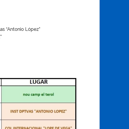
ivas “Antonio López”
”