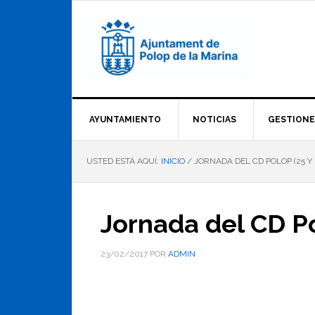
Saltar
Saltar
Saltar
a
al
al
la
contenido
pie
navegación
principal
de
principal
página
AYUNTAMIENTO
NOTICIAS
GESTIONE
USTED ESTÁ AQUÍ:
INICIO
/
JORNADA DEL CD POLOP (25 Y
Jornada del CD Po
23/02/2017
POR
ADMIN