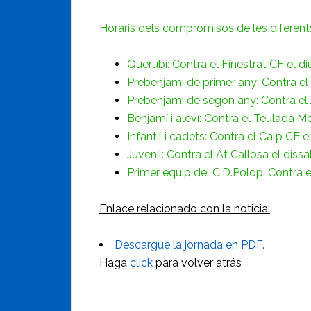
Horaris dels compromisos de les diferent
Querubí: Contra el Finestrat CF el 
Prebenjamí de primer any: Contra el
Prebenjamí de segon any: Contra el 
Benjamí i aleví: Contra el Teulada M
Infantil i cadets: Contra el Calp CF
Juvenil: Contra el At Callosa el dissa
Primer equip del C.D.Polop: Contra 
Enlace relacionado con la noticia:
Descargue la jornada en PDF.
Haga
click
para volver atrás