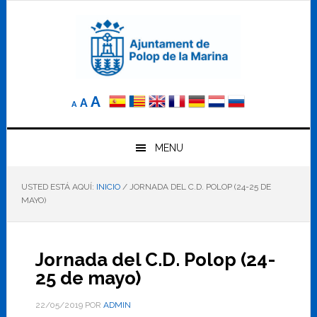
Saltar
Saltar
Saltar
a
al
al
la
contenido
pie
navegación
principal
de
principal
página
Reducir
Tamaño
Aumentar
A
A
A
el
de
el
tamaño
letra
de
tamaño
letra.
MENU
normal.
de
USTED ESTÁ AQUÍ:
INICIO
/
JORNADA DEL C.D. POLOP (24-25 DE
letra
MAYO)
Jornada del C.D. Polop (24-
25 de mayo)
22/05/2019
POR
ADMIN