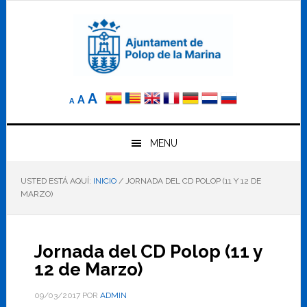
Saltar
Saltar
Saltar
a
al
al
la
contenido
pie
navegación
principal
de
principal
página
Reducir
Tamaño
Aumentar
A
A
A
el
de
el
tamaño
letra
de
tamaño
letra.
MENU
normal.
de
USTED ESTÁ AQUÍ:
INICIO
/
JORNADA DEL CD POLOP (11 Y 12 DE
letra
MARZO)
Jornada del CD Polop (11 y
12 de Marzo)
09/03/2017
POR
ADMIN