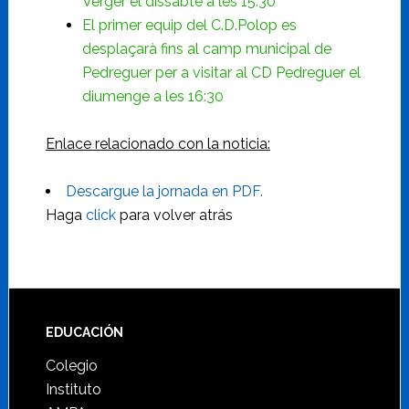
Verger el dissabte a les 15:30
El primer equip del C.D.Polop es
desplaçarà fins al camp municipal de
Pedreguer per a visitar al CD Pedreguer el
diumenge a les 16:30
Enlace relacionado con la noticia:
Descargue la jornada en PDF.
Haga
click
para volver atrás
Footer
EDUCACIÓN
Colegio
Instituto