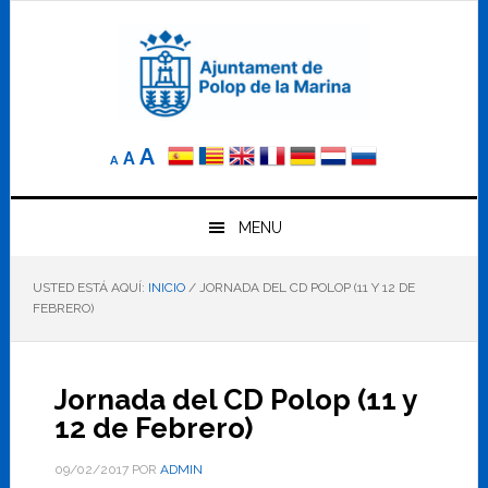
Saltar
Saltar
Saltar
a
al
al
la
contenido
pie
navegación
principal
de
principal
página
Reducir
Tamaño
Aumentar
A
A
A
el
de
el
tamaño
letra
de
tamaño
letra.
MENU
normal.
de
USTED ESTÁ AQUÍ:
INICIO
/
JORNADA DEL CD POLOP (11 Y 12 DE
letra
FEBRERO)
Jornada del CD Polop (11 y
12 de Febrero)
09/02/2017
POR
ADMIN