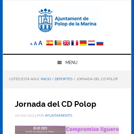
Saltar
Saltar
Saltar
a
al
al
la
contenido
pie
navegación
principal
de
principal
página
Reducir
Tamaño
Aumentar
A
A
A
el
de
el
tamaño
letra
de
tamaño
letra.
MENU
normal.
de
USTED ESTÁ AQUÍ:
INICIO
/
DEPORTES
/
JORNADA DEL CD POLOP
letra
Jornada del CD Polop
02/02/2023
POR
AYUNTAMIENTO