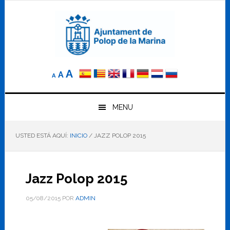
Saltar
Saltar
Saltar
a
al
al
la
contenido
pie
navegación
principal
de
principal
página
Reducir
Tamaño
Aumentar
A
A
A
el
de
el
tamaño
letra
de
tamaño
letra.
MENU
normal.
de
USTED ESTÁ AQUÍ:
INICIO
/
JAZZ POLOP 2015
letra
Jazz Polop 2015
05/08/2015
POR
ADMIN