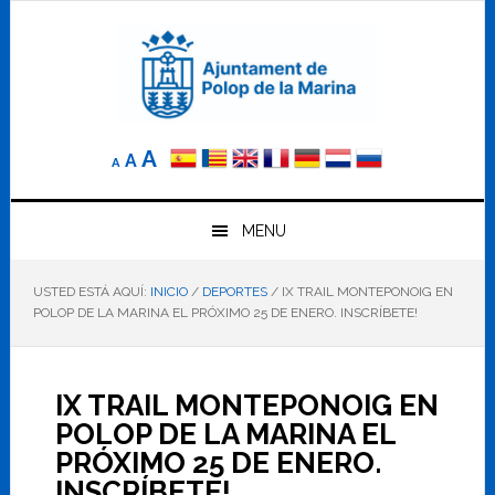
Saltar
Saltar
Saltar
a
al
al
la
contenido
pie
navegación
principal
de
principal
página
Reducir
Tamaño
Aumentar
A
A
A
el
de
el
tamaño
letra
de
tamaño
letra.
MENU
normal.
de
USTED ESTÁ AQUÍ:
INICIO
/
DEPORTES
/
IX TRAIL MONTEPONOIG EN
letra
POLOP DE LA MARINA EL PRÓXIMO 25 DE ENERO. INSCRÍBETE!
IX TRAIL MONTEPONOIG EN
POLOP DE LA MARINA EL
PRÓXIMO 25 DE ENERO.
INSCRÍBETE!