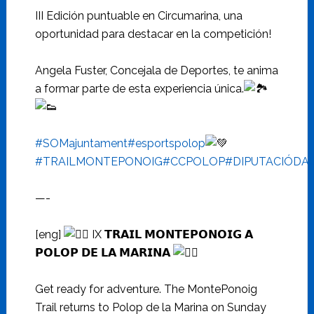
III Edición puntuable en Circumarina, una
oportunidad para destacar en la competición!
Angela Fuster, Concejala de Deportes, te anima
a formar parte de esta experiencia única.
#SOMajuntament
#esportspolop
#TRAILMONTEPONOIG
#CCPOLOP
#DIPUTACIÓDA
—-
[eng]
IX 𝗧𝗥𝗔𝗜𝗟 𝗠𝗢𝗡𝗧𝗘𝗣𝗢𝗡𝗢𝗜𝗚 𝗔
𝗣𝗢𝗟𝗢𝗣 𝗗𝗘 𝗟𝗔 𝗠𝗔𝗥𝗜𝗡𝗔
Get ready for adventure. The MontePonoig
Trail returns to Polop de la Marina on Sunday