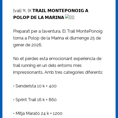
[val] 🏃‍ IX 𝗧𝗥𝗔𝗜𝗟 𝗠𝗢𝗡𝗧𝗘𝗣𝗢𝗡𝗢𝗜𝗚 𝗔
𝗣𝗢𝗟𝗢𝗣 𝗗𝗘 𝗟𝗔 𝗠𝗔𝗥𝗜𝗡𝗔
Prepara’t per a l’aventura. El Trail MontePonoig
torna a Polop de la Marina el diumenge 25 de
gener de 2026.
No et
perdes esta emocionant experiència de
trail running en un dels entorns més
impressionants. Amb tres categories diferents:
• Senderista 10 k + 400
• Sprint Trail 16 k + 860
• Mitja Marató 24 k + 1200