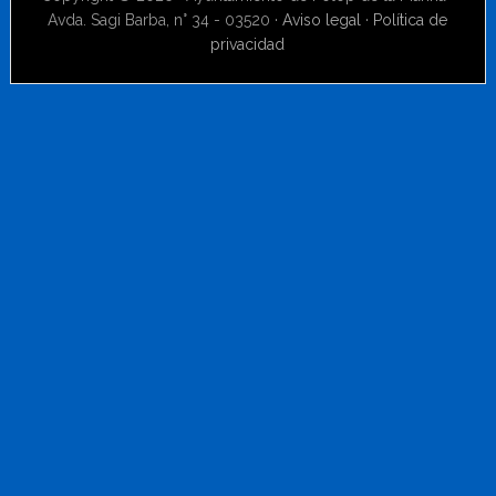
Avda. Sagi Barba, n° 34 - 03520 ·
Aviso legal
·
Política de
privacidad