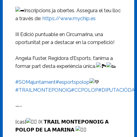
Inscripcions ja obertes. Assegura el teu lloc
a través de:
https://www.mychip.es
III Edició puntuable en Circumarina, una
oportunitat per a destacar en la competició!
Angela Fuster, Regidora d’Esports, t’anima a
formar part d’esta experiència única.
#SOMajuntament
#esportspolop
#TRAILMONTEPONOIG
#CCPOLOP
#DIPUTACIÓDA
—-
[cas]
IX 𝗧𝗥𝗔𝗜𝗟 𝗠𝗢𝗡𝗧𝗘𝗣𝗢𝗡𝗢𝗜𝗚 𝗔
𝗣𝗢𝗟𝗢𝗣 𝗗𝗘 𝗟𝗔 𝗠𝗔𝗥𝗜𝗡𝗔