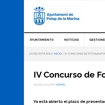
Saltar
Saltar
Saltar
a
al
al
la
contenido
pie
navegación
principal
de
principal
página
AYUNTAMIENTO
NOTICIAS
GESTIONE
USTED ESTÁ AQUÍ:
INICIO
/
IV CONCURSO DE FOTOGRAFÍA 
IV Concurso de Fo
09/09/2014
POR
ADMIN
Ya está abierto el plazo de presenta