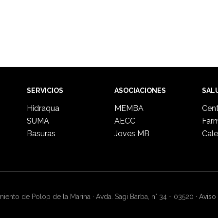
SERVICIOS
ASOCIACIONES
SAL
Hidraqua
MEMBA
Cent
SUMA
AECC
Far
Basuras
Joves MB
Cale
ento de Polop de la Marina · Avda. Sagi Barba, n° 34 - 03520 ·
Aviso 