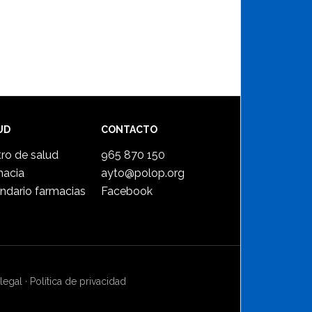
UD
CONTACTO
ro de salud
965 870 150
macia
ayto@polop.org
ndario farmacias
Facebook
legal
·
Política de privacidad