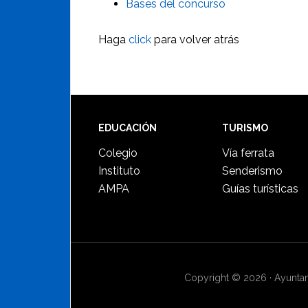
Bases del concurso
Haga
click
para volver atrás
Footer
EDUCACIÓN
TURISMO
Colegio
Vía ferrata
Instituto
Senderismo
AMPA
Guías turísticas
Copyright © 2026 · Ayuntami