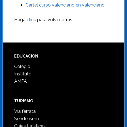
Cartel curso valenciano en valenciano
Haga
click
para volver atrás
Footer
EDUCACIÓN
Colegio
Instituto
AMPA
TURISMO
Vía ferrata
Senderismo
Guías turísticas