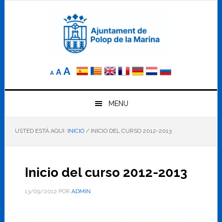
Saltar
Saltar
Saltar
a
al
al
la
contenido
pie
navegación
principal
de
principal
página
Reducir
Tamaño
Aumentar
A
A
A
el
de
el
tamaño
letra
de
tamaño
letra.
MENU
normal.
de
USTED ESTÁ AQUÍ:
INICIO
/
INICIO DEL CURSO 2012-2013
letra
Inicio del curso 2012-2013
13/09/2012
POR
ADMIN