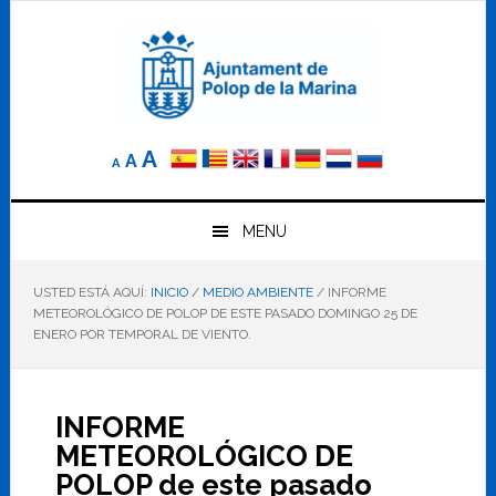
Saltar
Saltar
Saltar
a
al
al
la
contenido
pie
navegación
principal
de
principal
página
Reducir
Tamaño
Aumentar
A
A
A
el
de
el
tamaño
letra
de
tamaño
letra.
MENU
normal.
de
USTED ESTÁ AQUÍ:
INICIO
/
MEDIO AMBIENTE
/
INFORME
letra
METEOROLÓGICO DE POLOP DE ESTE PASADO DOMINGO 25 DE
ENERO POR TEMPORAL DE VIENTO.
INFORME
METEOROLÓGICO DE
POLOP de este pasado