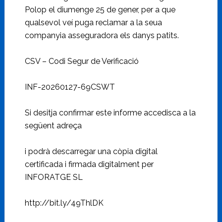
Polop el diumenge 25 de gener, per a que
qualsevol veí puga reclamar a la seua
companyia asseguradora els danys patits.
CSV – Codi Segur de Verificació
INF-20260127-69CSWT
Si desitja confirmar este informe accedisca a la
següent adreça
i podrà descarregar una còpia digital
certificada i firmada digitalment per
INFORATGE SL
http://bit.ly/49ThlDK