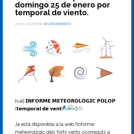
domingo 25 de enero por
temporal de viento.
27/01/2026
POR
AYUNTAMIENTO
[val] 𝗜𝗡𝗙𝗢𝗥𝗠𝗘 𝗠𝗘𝗧𝗘𝗢𝗥𝗢𝗟𝗢̀𝗚𝗜𝗖 𝗣𝗢𝗟𝗢𝗣
(𝘁𝗲𝗺𝗽𝗼𝗿𝗮𝗹 𝗱𝗲 𝘃𝗲𝗻𝘁)
Ja està disponible a la web l’informe
meteorològic dels forts vents ocorreguts a