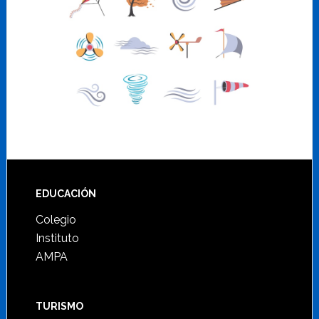
Footer
EDUCACIÓN
Colegio
Instituto
AMPA
TURISMO