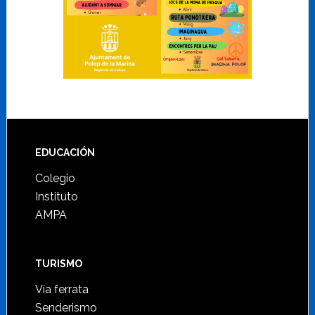
Footer
EDUCACIÓN
Colegio
Instituto
AMPA
TURISMO
Vía ferrata
Senderismo