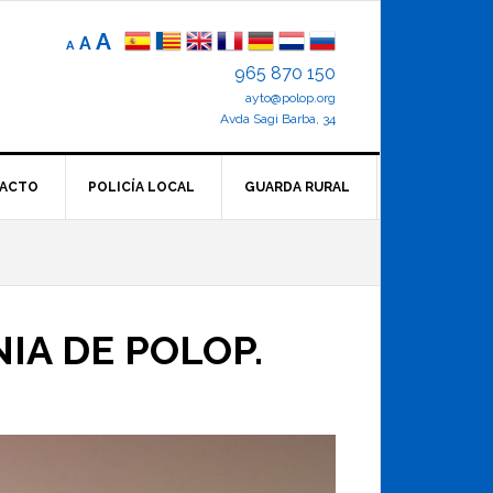
Reducir
Tamaño
Aumentar
A
A
A
el
de
el
965 870 150
tamaño
letra
de
ayto@polop.org
tamaño
letra.
normal.
Avda Sagi Barba, 34
de
letra
ACTO
POLICÍA LOCAL
GUARDA RURAL
IA DE POLOP.