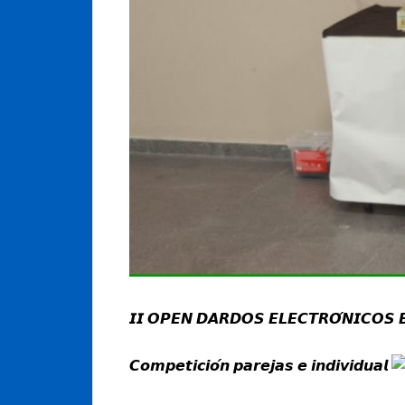
𝙄𝙄 𝙊𝙋𝙀𝙉 𝘿𝘼𝙍𝘿𝙊𝙎 𝙀𝙇𝙀𝘾𝙏𝙍𝙊́𝙉𝙄𝘾𝙊𝙎 
𝘾𝙤𝙢𝙥𝙚𝙩𝙞𝙘𝙞𝙤́𝙣 𝙥𝙖𝙧𝙚𝙟𝙖𝙨 𝙚 𝙞𝙣𝙙𝙞𝙫𝙞𝙙𝙪𝙖𝙡