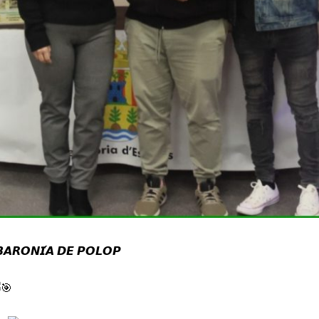
𝘽𝘼𝙍𝙊𝙉𝙄́𝘼 𝘿𝙀 𝙋𝙊𝙇𝙊𝙋