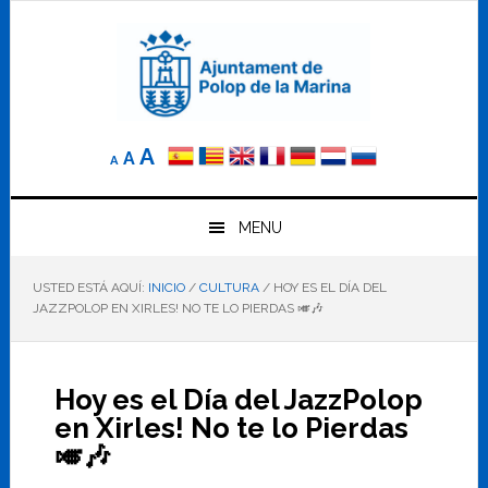
Saltar
Saltar
Saltar
a
al
al
la
contenido
pie
navegación
principal
de
principal
página
Reducir
Tamaño
Aumentar
A
A
A
el
de
el
tamaño
letra
de
tamaño
letra.
MENU
normal.
de
USTED ESTÁ AQUÍ:
INICIO
/
CULTURA
/
HOY ES EL DÍA DEL
letra
JAZZPOLOP EN XIRLES! NO TE LO PIERDAS 🎺🎶
Hoy es el Día del JazzPolop
en Xirles! No te lo Pierdas
🎺🎶